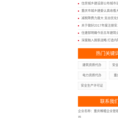
住房城乡建设部公布城市设计
重庆市城乡建委认真收看大型
减税降费力度大 支出优化保.
关于做好2017年度注册安..
住建部明确今后五年建筑业发
深度融入国家战略 打造内陆.
热门关键
建筑资质代办
安
电力资质代办
重
安全生产许可证
联系我
企业名称：重庆帷幄企业管
司