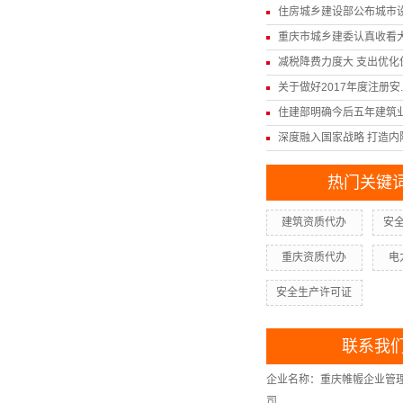
住房城乡建设部公布城市设计
重庆市城乡建委认真收看大型
减税降费力度大 支出优化保.
关于做好2017年度注册安..
住建部明确今后五年建筑业发
深度融入国家战略 打造内陆.
热门关键
建筑资质代办
安
重庆资质代办
电
安全生产许可证
联系我
企业名称：重庆帷幄企业管
司