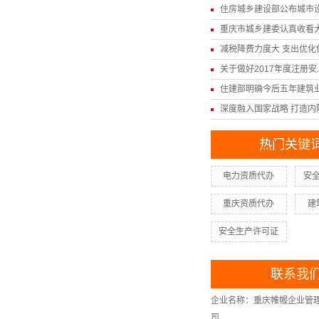
住房城乡建设部公布城市设计
重庆市城乡建委认真收看大型
减税降费力度大 支出优化保.
关于做好2017年度注册安..
住建部明确今后五年建筑业发
深度融入国家战略 打造内陆.
热门关键
电力资质代办
安
重庆资质代办
建
安全生产许可证
联系我
企业名称：重庆帷幄企业管
司