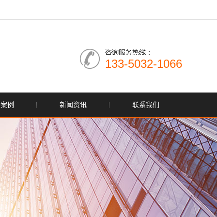
133-5032-1066
功案例
新闻资讯
联系我们
资质代办
公司新闻
联系方式
发资质代办
行业新闻
包资质代办
知识问答
计资质代办
企业资质代办