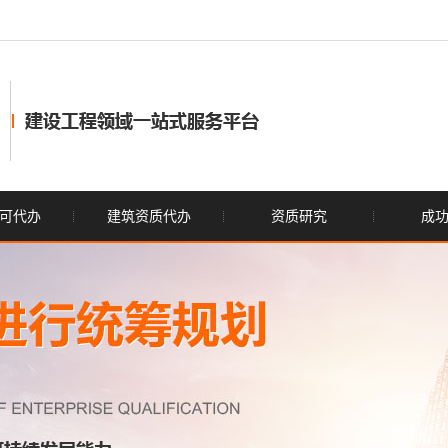
可代办
建筑资质代办
资质研究
成
业务许可证
施工资质
资质管理研究所
电力
业务许可证
勘察设计资质
房地产开
业务许可证
设计专项资质
房建总承
电力设施许可证
协会认证资质
工程设
建筑劳务