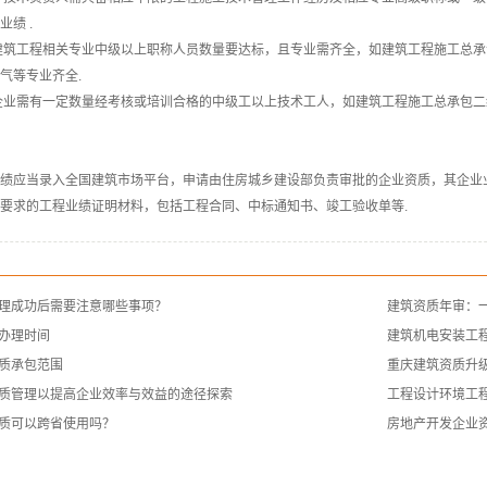
绩 .
**：建筑工程相关专业中级以上职称人员数量要达标，且专业需齐全，如建筑工程施工
气等专业齐全.
**：企业需有一定数量经考核或培训合格的中级工以上技术工人，如建筑工程施工总承包二
绩应当录入全国建筑市场平台，申请由住房城乡建设部负责审批的企业资质，其企业
要求的工程业绩证明材料，包括工程合同、中标通知书、竣工验收单等.
理成功后需要注意哪些事项？
建筑资质年审：
办理时间
建筑机电安装工
质承包范围
重庆建筑资质升
质管理以提高企业效率与效益的途径探索
工程设计环境工
质可以跨省使用吗？
房地产开发企业