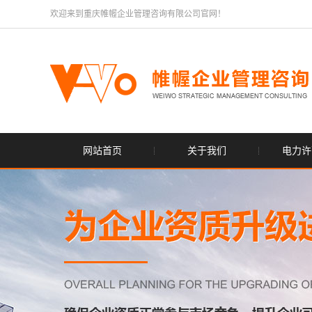
欢迎来到重庆帷幄企业管理咨询有限公司官网！
网站首页
关于我们
电力许
重庆帷幄介绍
发电类电力
企业文化
输电类电力
供电类电力
承装（修、试）