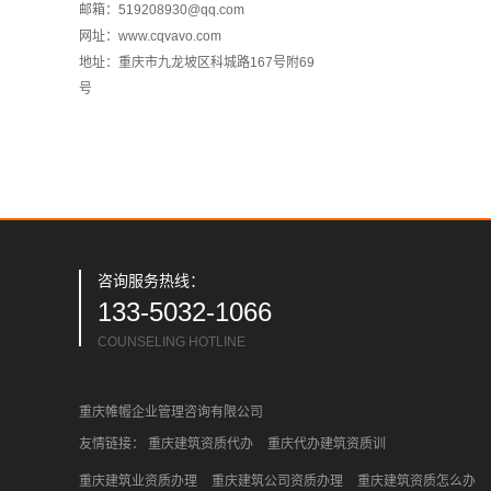
邮箱：519208930@qq.com
网址：www.cqvavo.com
地址：重庆市九龙坡区科城路167号附69
号
咨询服务热线：
133-5032-1066
COUNSELING HOTLINE
重庆帷幄企业管理咨询有限公司
友情链接：
重庆建筑资质代办
重庆代办建筑资质训
重庆建筑业资质办理
重庆建筑公司资质办理
重庆建筑资质怎么办